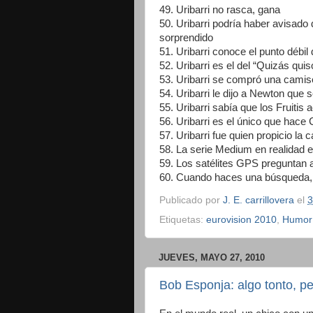
49. Uribarri no rasca, gana
50. Uribarri podría haber avisado
sorprendido
51. Uribarri conoce el punto débi
52. Uribarri es el del “Quizás qui
53. Uribarri se compró una camis
54. Uribarri le dijo a Newton que
55. Uribarri sabía que los Fruiti
56. Uribarri es el único que hace
57. Uribarri fue quien propicio l
58. La serie Medium en realidad es
59. Los satélites GPS preguntan a
60. Cuando haces una búsqueda, G
Publicado por
J. E. carrillovera
el
3
Etiquetas:
eurovision 2010
,
Humor
JUEVES, MAYO 27, 2010
Bob Esponja: algo tonto, pe