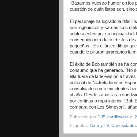
"Basamos nuestro humor en los p
cuestión de cuán listos son, sino 
El personaje ha logrado la difícil
sus ingeniosos y sarcásticos diál
adolescentes por su originalidad.
conseguido introducir chistes de
pequeños. "Es el único dibujo q
cuando le pillaron tarareando la 
El éxito de Bob también se ha co
consumo que ha generado. "No sól
ella fuera de la televisión a trav
editorial de Nickelodeon en Espa
consolidado como excelentes he
al año. Desde zapatillas a sandw
por cortinas o ropa interior. "Bob
compara con Los Simpson", añad
Publicado por
J. E. carrillovera
el
2
Etiquetas:
Cine y TV
,
Curiosidades