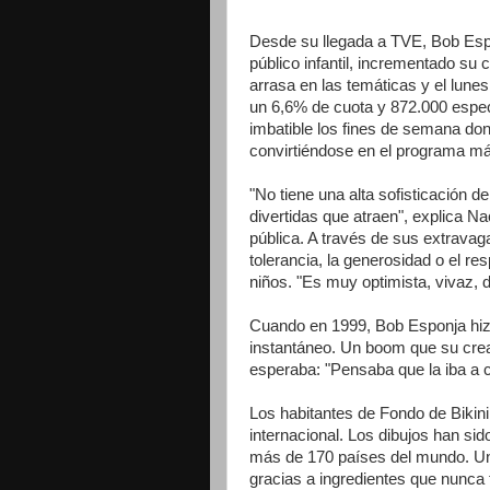
Desde su llegada a TVE, Bob Espon
público infantil, incrementado su
arrasa en las temáticas y el lun
un 6,6% de cuota y 872.000 espec
imbatible los fines de semana do
convirtiéndose en el programa más
"No tiene una alta sofisticación 
divertidas que atraen", explica 
pública. A través de sus extravag
tolerancia, la generosidad o el re
niños. "Es muy optimista, vivaz,
Cuando en 1999, Bob Esponja hizo
instantáneo. Un boom que su cread
esperaba: "Pensaba que la iba a 
Los habitantes de Fondo de Bikini 
internacional. Los dibujos han sid
más de 170 países del mundo. U
gracias a ingredientes que nunca f