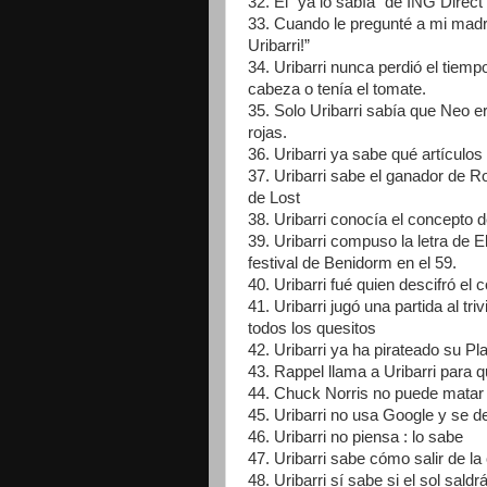
32. El “ya lo sabía” de ING Direct 
33. Cuando le pregunté a mi madre
Uribarri!”
34. Uribarri nunca perdió el tiemp
cabeza o tenía el tomate.
35. Solo Uribarri sabía que Neo er
rojas.
36. Uribarri ya sabe qué artículos
37. Uribarri sabe el ganador de Ro
de Lost
38. Uribarri conocía el concept
39. Uribarri compuso la letra de 
festival de Benidorm en el 59.
40. Uribarri fué quien descifró e
41. Uribarri jugó una partida al tr
todos los quesitos
42. Uribarri ya ha pirateado su Pl
43. Rappel llama a Uribarri para qu
44. Chuck Norris no puede matar 
45. Uribarri no usa Google y se d
46. Uribarri no piensa : lo sabe
47. Uribarri sabe cómo salir de la
48. Uribarri sí sabe si el sol sal