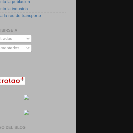
nta la poblacion
ta la industria
a la red de transporte
IBIRSE A
tradas
mentarios
VO DEL BLOG