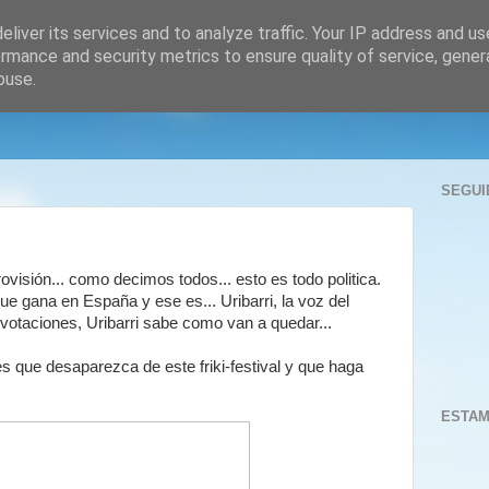
liver its services and to analyze traffic. Your IP address and u
rmance and security metrics to ensure quality of service, gene
buse.
SEGUI
isión... como decimos todos... esto es todo politica.
ue gana en España y ese es... Uribarri, la voz del
n votaciones, Uribarri sabe como van a quedar...
es que desaparezca de este friki-festival y que haga
ESTAM