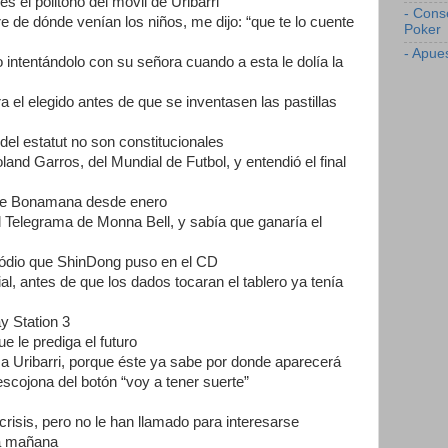
es el politono del móvil de Uribarri
- Cons
 de dónde venían los niños, me dijo: “que te lo cuente
Poker
- Apue
o intentándolo con su señora cuando a esta le dolía la
a el elegido antes de que se inventasen las pastillas
 del estatut no son constitucionales
land Garros, del Mundial de Futbol, y entendió el final
o de Bonamana desde enero
El Telegrama de Monna Bell, y sabía que ganaría el
l códio que ShinDong puso en el CD
ivial, antes de que los dados tocaran el tablero ya tenía
ay Station 3
e le prediga el futuro
a Uribarri, porque éste ya sabe por donde aparecerá
escojona del botón “voy a tener suerte”
 crisis, pero no le han llamado para interesarse
drá mañana