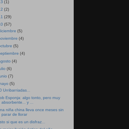
13
(1)
12
(2)
11
(29)
10
(57)
diciembre
(5)
noviembre
(4)
octubre
(5)
septiembre
(4)
agosto
(4)
ulio
(6)
junio
(7)
mayo
(5)
0 Urribarriadas...
ob Esponja: algo tonto, pero muy
absorbente... y ...
na niña china lleva once meses sin
parar de llorar
sto si que es un disfraz...