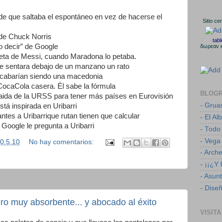
 de que saltaba el espontáneo en vez de hacerse el
Sitio ce
l de Chuck Norris
tab
so decir” de Google
δωρεαν 
eta de Messi, cuando Maradona lo petaba.
 se sentara debajo de un manzano un rato
s acabarían siendo una macedonia
 CocaCola casera. Él sabe la fórmula
BLOG
a caida de la URSS para tener más países en Eurovisión
- Grua
tá inspirada en Uribarri
ntes a Uribarrique rutan tienen que calcular
- El Al
oogle le pregunta a Uribarri
- Todo
- Vega
0.5.10
No hay comentarios:
- Arch
- ¡¡¿Y
- Asun
- Dise
ro muy absorbente... y abocado al éxito
VISITA