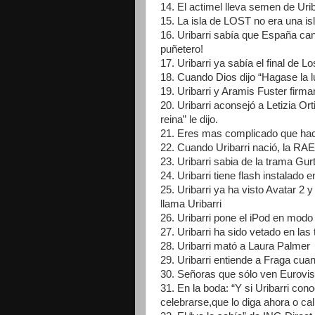
14. El actimel lleva semen de Urib
15. La isla de LOST no era una isla
16. Uribarri sabía que España can
puñetero!
17. Uribarri ya sabía el final de
18. Cuando Dios dijo “Hagase la
19. Uribarri y Aramis Fuster firma
20. Uribarri aconsejó a Letizia Or
reina” le dijo.
21. Eres mas complicado que hacer
22. Cuando Uribarri nació, la RAE 
23. Uribarri sabia de la trama Gur
24. Uribarri tiene flash instalado 
25. Uribarri ya ha visto Avatar 2
llama Uribarri
26. Uribarri pone el iPod en modo
27. Uribarri ha sido vetado en las
28. Uribarri mató a Laura Palmer
29. Uribarri entiende a Fraga cua
30. Señoras que sólo ven Eurovisi
31. En la boda: “Y si Uribarri co
celebrarse,que lo diga ahora o ca