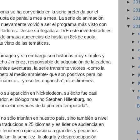
►
20
►
20
ja se ha convertido en la serie preferida por el
 cuota de pantalla mes a mes. La serie de animación
►
20
es nuevamente volvió a ser el programa más visto con
▼
20
tadores. Desde su llegada a TVE este invertebrado es
►
nde amasa audiencias de hasta un 8% de cuota,
►
 visto de las temáticas.
►
de imagen y sin embargo son historias muy simples y
►
Nacho Jiménez, responsable de adquisición de la cadena
►
antes aventuras, la serie transmite valores -como la
speto al medio ambiente- que son positivos para los
►
j
 dinámico… y eso les engancha", dice Jiménez.
►
▼
 su aparición en Nickelodeon, su éxito fue casi
6
or, el biólogo marino Stephen Hillenburg, no
cancelar después de la primera temporada".
B
no sólo triunfan en nuestro país, sino también a nivel
U
o traducidos a 25 idiomas y es líder de audiencia en
n fenómeno que apasiona a grandes y pequeños
E
allan: la sencillez, la alegría y despreocupación.