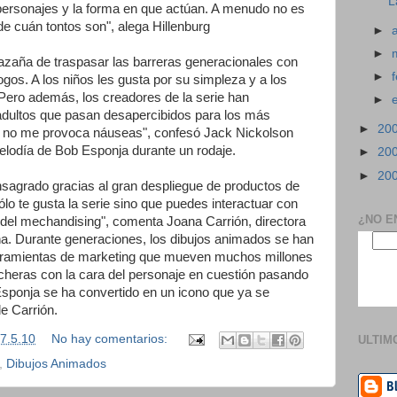
L
ersonajes y la forma en que actúan. A menudo no es
de cuán tontos son", alega Hillenburg
►
►
 hazaña de traspasar las barreras generacionales con
►
ogos. A los niños les gusta por su simpleza y a los
 Pero además, los creadores de la serie han
►
 adultos que pasan desapercibidos para los más
►
20
ue no me provoca náuseas", confesó Jack Nickolson
melodía de Bob Esponja durante un rodaje.
►
20
►
20
nsagrado gracias al gran despliegue de productos de
o te gusta la serie sino que puedes interactuar con
¿NO E
és del mechandising", comenta Joana Carrión, directora
ña. Durante generaciones, los dibujos animados se han
rramientas de marketing que mueven muchos millones
icheras con la cara del personaje en cuestión pasando
 Esponja se ha convertido en un icono que ya se
e Carrión.
7.5.10
No hay comentarios:
ULTIM
,
Dibujos Animados