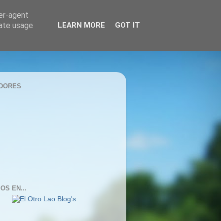
ser-agent
rate usage
LEARN MORE
GOT IT
DORES
OS EN...