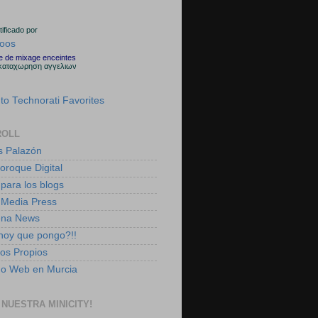
rtificado por
le de mixage enceintes
καταχωρηση αγγελιων
ROLL
s Palazón
boroque Digital
 para los blogs
 Media Press
ena News
 hoy que pongo?!!
tos Propios
ño Web en Murcia
 NUESTRA MINICITY!