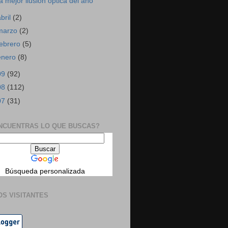
a mejor ilusión óptica del año
abril
(2)
marzo
(2)
febrero
(5)
enero
(8)
09
(92)
08
(112)
07
(31)
NCUENTRAS LO QUE BUSCAS?
Búsqueda personalizada
OS VISITANTES