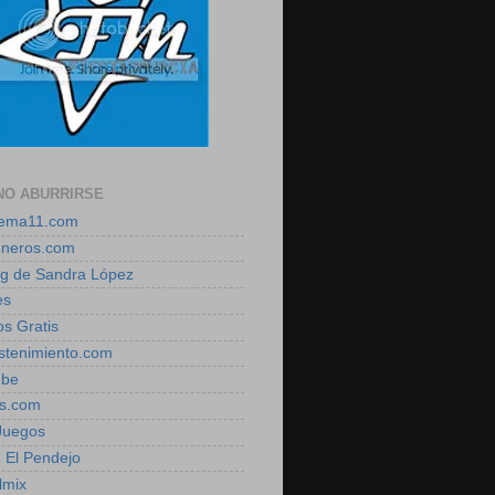
NO ABURRIRSE
zema11.com
eneros.com
log de Sandra López
es
os Gratis
estenimiento.com
ube
is.com
 Juegos
, El Pendejo
lmix