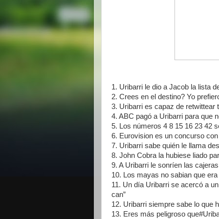
1. Uribarri le dio a Jacob la lista 
2. Crees en el destino? Yo prefiero
3. Uribarri es capaz de retwittear
4. ABC pagó a Uribarri para que n
5. Los números 4 8 15 16 23 42 so
6. Eurovision es un concurso con
7. Uribarri sabe quién le llama d
8. John Cobra la hubiese liado par
9. A Uribarri le sonríen las cajeras
10. Los mayas no sabian que era u
11. Un día Uribarri se acercó a un
can”
12. Uribarri siempre sabe lo que 
13. Eres más peligroso que#Uriba