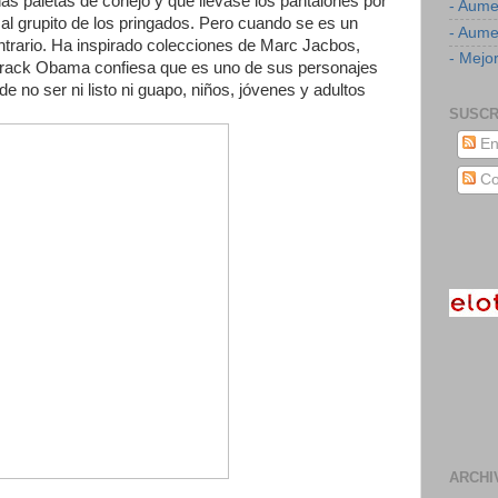
as paletas de conejo y que llevase los pantalones por
- Aume
 al grupito de los pringados. Pero cuando se es un
- Aumen
ntrario. Ha inspirado colecciones de Marc Jacbos,
- Mejor
arack Obama confiesa que es uno de sus personajes
de no ser ni listo ni guapo, niños, jóvenes y adultos
SUSCR
En
Co
ARCHI