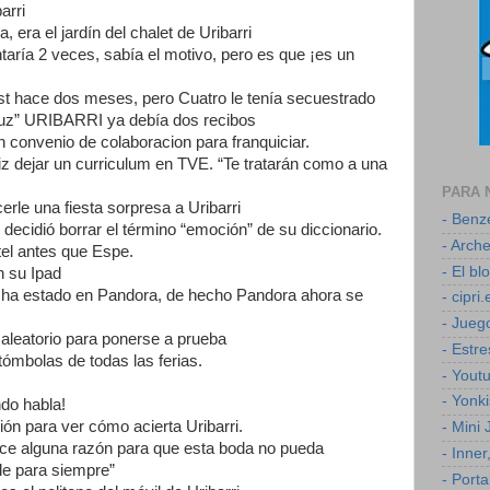
arri
, era el jardín del chalet de Uribarri
taría 2 veces, sabía el motivo, pero es que ¡es un
 Lost hace dos meses, pero Cuatro le tenía secuestrado
 luz” URIBARRI ya debía dos recibos
n convenio de colaboracion para franquiciar.
tiz dejar un curriculum en TVE. “Te tratarán como a una
PARA 
le una fiesta sorpresa a Uribarri
- Ben
decidió borrar el término “emoción” de su diccionario.
- Arch
tel antes que Espe.
- El b
en su Ipad
 y ha estado en Pandora, de hecho Pandora ahora se
- cipri.
- Jueg
 aleatorio para ponerse a prueba
- Estr
 tómbolas de todas las ferias.
- Yout
- Yonk
ndo habla!
ón para ver cómo acierta Uribarri.
- Mini
noce alguna razón para que esta boda no pueda
- Inner
lle para siempre”
- Porta