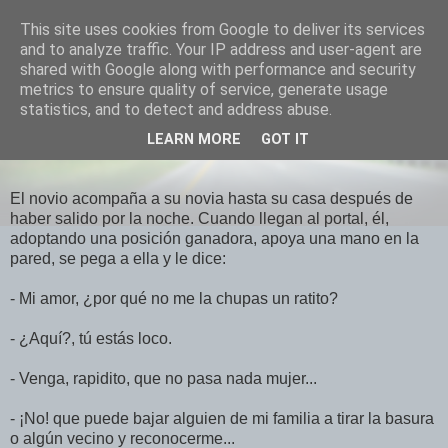
This site uses cookies from Google to deliver its services
El Otro Lao
and to analyze traffic. Your IP address and user-agent are
shared with Google along with performance and security
metrics to ensure quality of service, generate usage
statistics, and to detect and address abuse.
LUNES, FEBRERO 28, 2011
LEARN MORE
GOT IT
Basado en una historia real...
El novio acompaña a su novia hasta su casa después de
haber salido por la noche. Cuando llegan al portal, él,
adoptando una posición ganadora, apoya una mano en la
pared, se pega a ella y le dice:
- Mi amor, ¿por qué no me la chupas un ratito?
- ¿Aquí?, tú estás loco.
- Venga, rapidito, que no pasa nada mujer...
- ¡No! que puede bajar alguien de mi familia a tirar la basura
o algún vecino y reconocerme...