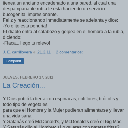
tienea un anciano encadenado a una pared, al cual una
despampanante rubia le esta haciendo un servicio
bucogenital impresionante.
Feliz y reaccionando inmediatamente se adelanta y dice:
-Yo elijo esta penuria!
El diablo entra al calabozo y golpea en el hombro a la rubia,
diciendo:
-Flaca... llego tu relevo!
J. E. carrillovera
el
21.2.11
2 comentarios:
Compartir
JUEVES, FEBRERO 17, 2011
La Creación...
Y Dios pobló la tierra con espinacas, coliflores, brócolis y
todo tipo de vegetales
para que el Hombre y la Mujer pudieran alimentarse y llevar
una vida sana
Y Satanás creó McDonald's, y McDonald's creó el Big Mac
Y Satanás dijo al Hombre: ¿Lo quieres con patatas fritas?.