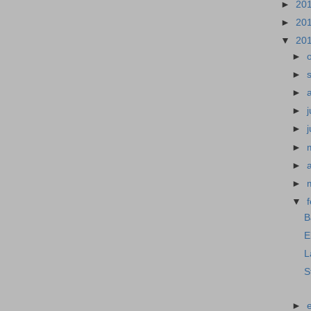
►
20
►
20
▼
20
►
►
►
►
j
►
►
►
►
▼
B
E
L
S
►