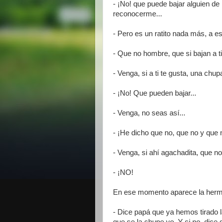
- ¡No! que puede bajar alguien de m
reconocerme...
- Pero es un ratito nada más, a es
- Que no hombre, que si bajan a tir
- Venga, si a ti te gusta, una chup
- ¡No! Que pueden bajar...
- Venga, no seas así...
- ¡He dicho que no, que no y que 
- Venga, si ahí agachadita, que no 
- ¡NO!
En ese momento aparece la herman
- Dice papá que ya hemos tirado l