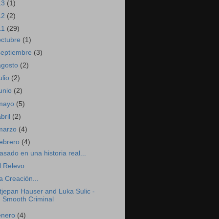
13
(1)
12
(2)
11
(29)
octubre
(1)
septiembre
(3)
agosto
(2)
ulio
(2)
junio
(2)
mayo
(5)
abril
(2)
marzo
(4)
febrero
(4)
asado en una historia real...
l Relevo
a Creación...
tjepan Hauser and Luka Sulic -
Smooth Criminal
enero
(4)