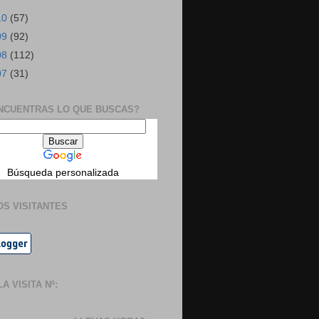
10
(57)
09
(92)
08
(112)
07
(31)
NCUENTRAS LO QUE BUSCAS?
Búsqueda personalizada
OS VISITANTES
A VISITA Nº: