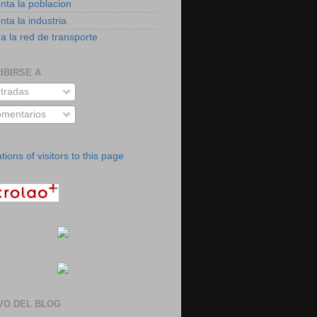
nta la poblacion
ta la industria
a la red de transporte
IBIRSE A
tradas
mentarios
VO DEL BLOG