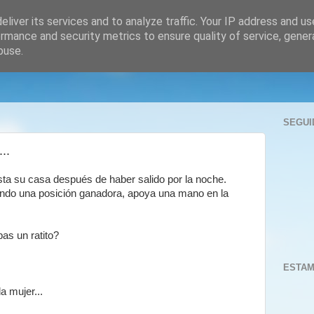
liver its services and to analyze traffic. Your IP address and u
rmance and security metrics to ensure quality of service, gene
buse.
SEGUI
..
ta su casa después de haber salido por la noche.
tando una posición ganadora, apoya una mano en la
as un ratito?
ESTAM
a mujer...