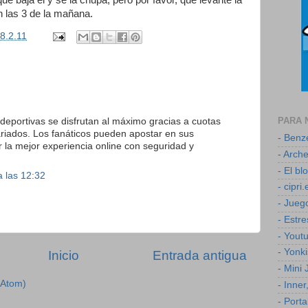
ue baja él y se la chupa, pero por favor, que levante la
on las 3 de la mañana.
8.2.11
PARA 
 deportivas se disfrutan al máximo gracias a cuotas
riados. Los fanáticos pueden apostar en sus
- Ben
r la mejor experiencia online con seguridad y
- Arch
- El b
 las 12:32
- cipri.
- Jueg
- Estr
- Yout
- Yonk
Inicio
Entrada antigua
- Mini
(Atom)
- Inner
- Porta