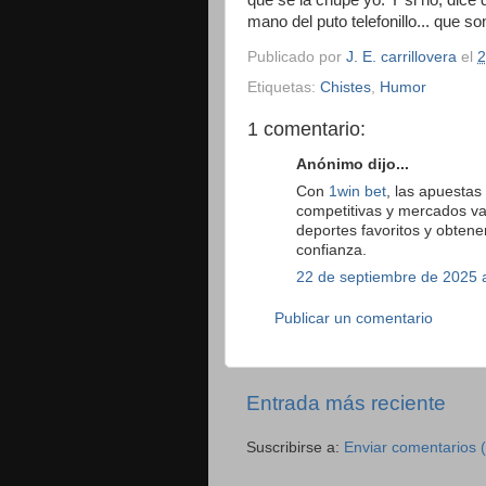
que se la chupe yo. Y si no, dice q
mano del puto telefonillo... que s
Publicado por
J. E. carrillovera
el
2
Etiquetas:
Chistes
,
Humor
1 comentario:
Anónimo dijo...
Con
1win bet
, las apuestas
competitivas y mercados va
deportes favoritos y obtene
confianza.
22 de septiembre de 2025 a
Publicar un comentario
Entrada más reciente
Suscribirse a:
Enviar comentarios 