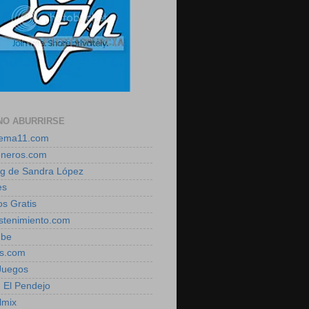
NO ABURRIRSE
zema11.com
eneros.com
log de Sandra López
es
os Gratis
estenimiento.com
ube
is.com
 Juegos
, El Pendejo
lmix