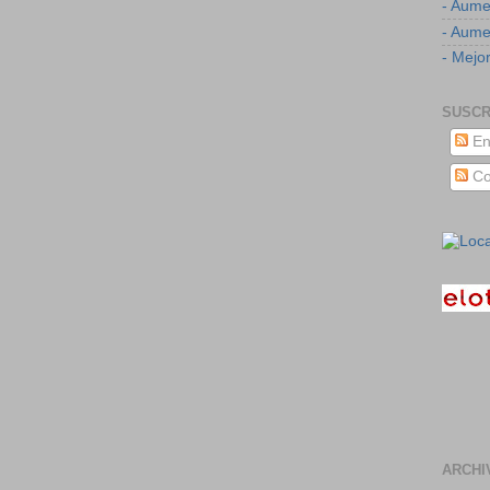
- Aume
- Aumen
- Mejor
SUSCR
En
Co
ARCHI