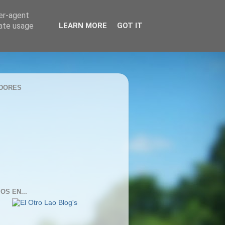
ser-agent
rate usage
LEARN MORE
GOT IT
DORES
OS EN...