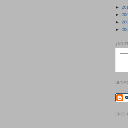
►
20
►
20
►
20
►
20
¿NO E
ULTIM
ERES L