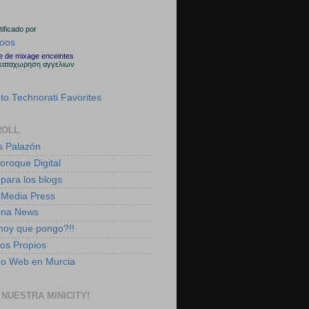
rtificado por
le de mixage enceintes
καταχωρηση αγγελιων
ROLL
s Palazón
boroque Digital
 para los blogs
 Media Press
ena News
 hoy que pongo?!!
tos Propios
ño Web en Murcia
 NUESTRA MINICITY!