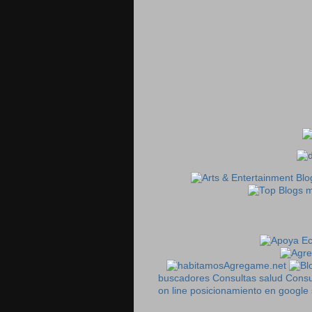
Agregame.net
buscadores
Consultas salud
Consu
on line
posicionamiento en google