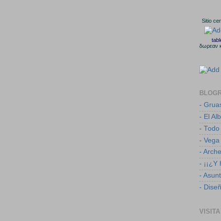
Sitio ce
tab
δωρεαν 
BLOG
- Grua
- El Al
- Todo
- Vega
- Arch
- ¡¡¿Y
- Asun
- Dise
VISITA