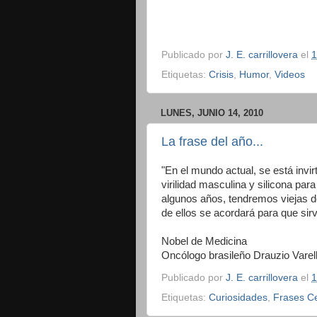
Publicado por
J. E. carrillovera
el
1
Etiquetas:
Crisis
,
Humor
,
Videos
LUNES, JUNIO 14, 2010
La frase del año...
"En el mundo actual, se está inv
virilidad masculina y silicona par
algunos años, tendremos viejas d
de ellos se acordará para que sir
Nobel de Medicina
Oncólogo brasileño Drauzio Varell
Publicado por
J. E. carrillovera
el
1
Etiquetas:
Curiosidades
,
Frases C