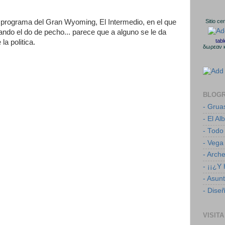
 programa del Gran Wyoming, El Intermedio, en el que
Sitio ce
ando el do de pecho... parece que a alguno se le da
tab
la politica.
δωρεαν 
BLOG
- Grua
- El Al
- Todo
- Vega
- Arch
- ¡¡¿Y
- Asun
- Dise
VISITA