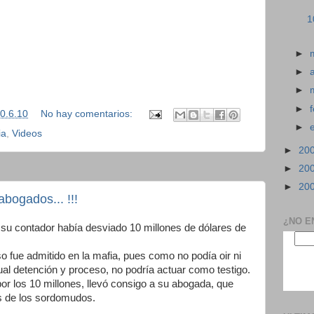
1
►
►
►
►
0.6.10
No hay comentarios:
►
ia
,
Videos
►
20
►
20
►
20
bogados... !!!
¿NO E
 su contador había desviado 10 millones de dólares de
 fue admitido en la mafia, pues como no podía oir ni
al detención y proceso, no podría actuar como testigo.
por los 10 millones, llevó consigo a su abogada, que
es de los sordomudos.