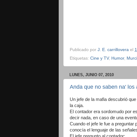
Publicado por
J. E. carrillovera
el
1
Etiquetas:
Cine y TV
,
Humor
,
Murc
LUNES, JUNIO 07, 2010
Anda que no saben na' los a
Un jefe de la mafia descubrió que
la caja.
El contador era sordomudo por eso
decir nada, en caso de una eventu
Cuando el jefe le fue a preguntar 
conocía el lenguaje de las señal
El jefe pregunto al contador: