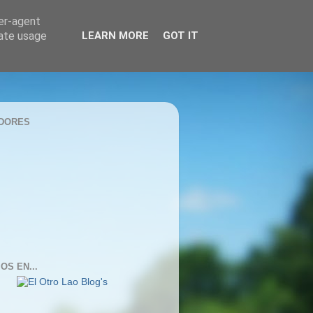
ser-agent
rate usage
LEARN MORE
GOT IT
DORES
OS EN...