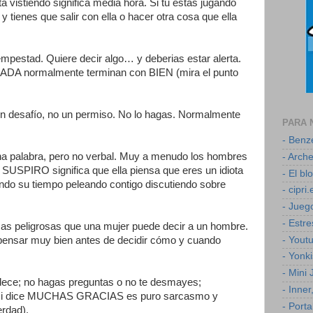
á vistiendo significa media hora. Si tu estas jugando
o y tienes que salir con ella o hacer otra cosa que ella
mpestad. Quiere decir algo… y deberias estar alerta.
ADA normalmente terminan con BIEN (mira el punto
desafío, no un permiso. No lo hagas. Normalmente
PARA 
- Ben
palabra, pero no verbal. Muy a menudo los hombres
- Arch
 SUSPIRO significa que ella piensa que eres un idiota
- El b
endo su tiempo peleando contigo discutiendo sobre
- cipri.
- Jueg
- Estr
mas peligrosas que una mujer puede decir a un hombre.
- Yout
 pensar muy bien antes de decidir cómo y cuando
- Yonk
- Mini
ece; no hagas preguntas o no te desmayes;
- Inner
ro si dice MUCHAS GRACIAS es puro sarcasmo y
- Porta
erdad).