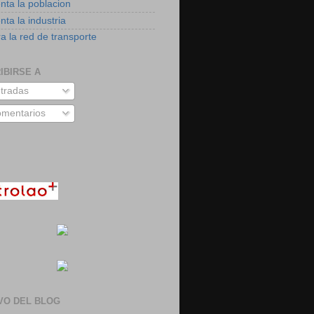
nta la poblacion
ta la industria
a la red de transporte
IBIRSE A
tradas
mentarios
VO DEL BLOG