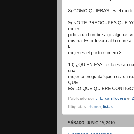
8) COMO QUIERAS: es el modo genti
9) NO TE PREOCUPES QUE YO LO 
mujer
pidió a un hombre algo algunas ve
misma. Esto llevará al hombre a 
la
mujer es el punto numero 3.
10) ¿QUIEN ES? : esta es solo u
una
mujer te pregunta 'quien es' en
QUE
ES LO QUE QUIERE CONTIGO????!!
Publicado por
J. E. carrillovera
el
2
Etiquetas:
Humor
,
listas
SÁBADO, JUNIO 19, 2010