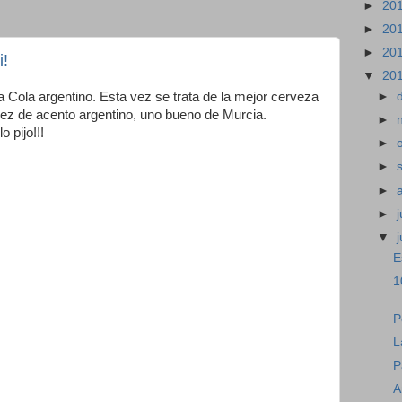
►
20
►
20
►
20
i!
▼
20
 Cola argentino. Esta vez se trata de la mejor cerveza
►
vez de acento argentino, uno bueno de Murcia.
►
 pijo!!!
►
►
►
►
j
▼
E
1
P
L
P
A