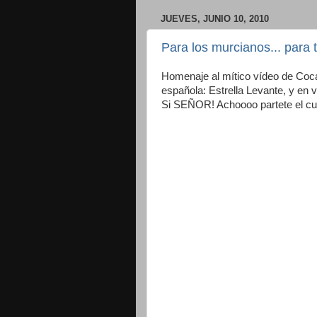
JUEVES, JUNIO 10, 2010
Para los murcianos... para t
Homenaje al mítico vídeo de Coca
española: Estrella Levante, y en 
Si SEÑOR! Achoooo partete el culo