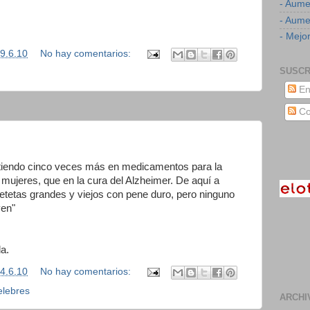
- Aume
- Aumen
- Mejor
9.6.10
No hay comentarios:
SUSCR
En
Co
irtiendo cinco veces más en medicamentos para la
a mujeres, que en la cura del Alzheimer. De aquí a
etetas grandes y viejos con pene duro, pero ninguno
ven"
a.
4.6.10
No hay comentarios:
elebres
ARCHI