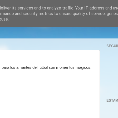
liver its services and to analyze traffic. Your IP address and u
rmance and security metrics to ensure quality of service, gene
buse.
SEGUI
 para los amantes del fútbol son momentos mágicos...
ESTAM