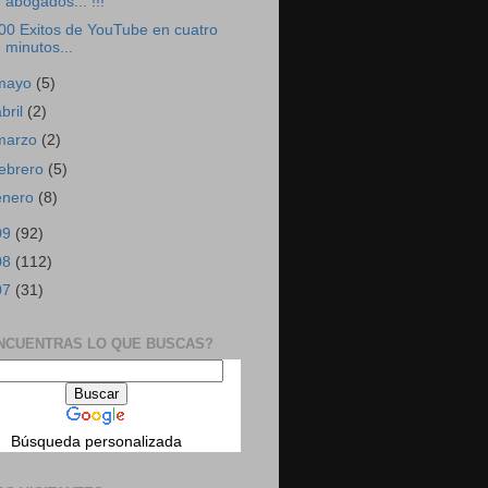
abogados... !!!
00 Exitos de YouTube en cuatro
minutos...
mayo
(5)
abril
(2)
marzo
(2)
febrero
(5)
enero
(8)
09
(92)
08
(112)
07
(31)
NCUENTRAS LO QUE BUSCAS?
Búsqueda personalizada