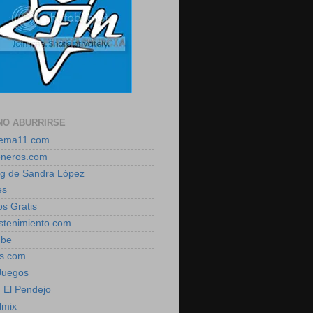
NO ABURRIRSE
zema11.com
eneros.com
log de Sandra López
es
os Gratis
estenimiento.com
ube
is.com
 Juegos
, El Pendejo
lmix