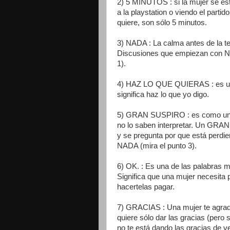
2) 5 MINUTOS : si la mujer se est
a la playstation o viendo el partid
quiere, son sólo 5 minutos.
3) NADA : La calma antes de la te
Discusiones que empiezan con N
1).
4) HAZ LO QUE QUIERAS : es un 
significa haz lo que yo digo.
5) GRAN SUSPIRO : es como una 
no lo saben interpretar. Un GRAN
y se pregunta por que está perdi
NADA (mira el punto 3).
6) OK. : Es una de las palabras 
Significa que una mujer necesita
hacertelas pagar.
7) GRACIAS : Una mujer te agrad
quiere sólo dar las gracias (pe
no te está dando las gracias de v