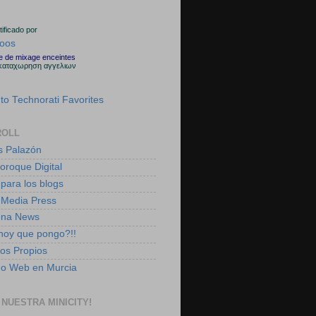
rtificado por
le de mixage enceintes
καταχωρηση αγγελιων
ROLL
s Palazón
boroque Digital
 para los blogs
 Media Press
ena News
 hoy que pongo?!!
tos Propios
ño Web en Murcia
 NUESTRA MINICITY!