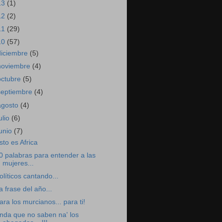
13
(1)
12
(2)
11
(29)
10
(57)
diciembre
(5)
noviembre
(4)
octubre
(5)
septiembre
(4)
agosto
(4)
ulio
(6)
junio
(7)
sto es Africa
0 palabras para entender a las
mujeres...
olíticos cantando...
a frase del año...
ara los murcianos... para ti!
nda que no saben na' los