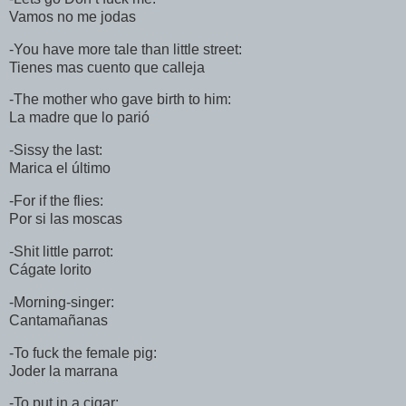
Vamos no me jodas
-You have more tale than little street:
Tienes mas cuento que calleja
-The mother who gave birth to him:
La madre que lo parió
-Sissy the last:
Marica el último
-For if the flies:
Por si las moscas
-Shit little parrot:
Cágate lorito
-Morning-singer:
Cantamañanas
-To fuck the female pig:
Joder la marrana
-To put in a cigar: