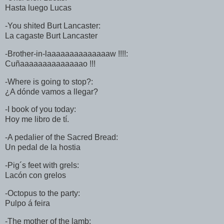
Hasta luego Lucas
-You shited Burt Lancaster:
La cagaste Burt Lancaster
-Brother-in-laaaaaaaaaaaaaaw !!!!:
Cuñaaaaaaaaaaaaaao !!!
-Where is going to stop?:
¿A dónde vamos a llegar?
-I book of you today:
Hoy me libro de tí.
-A pedalier of the Sacred Bread:
Un pedal de la hostia
-Pig´s feet with grels:
Lacón con grelos
-Octopus to the party:
Pulpo á feira
-The mother of the lamb: