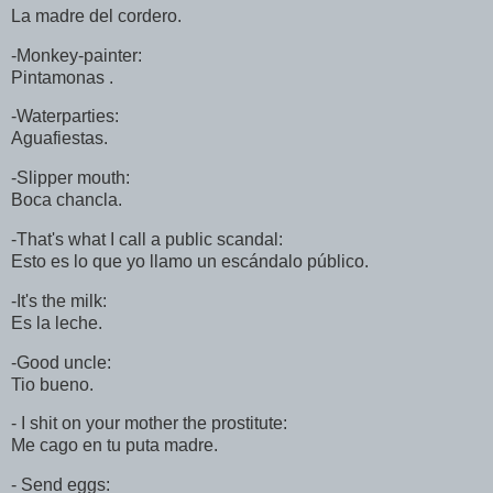
La madre del cordero.
-Monkey-painter:
Pintamonas .
-Waterparties:
Aguafiestas.
-Slipper mouth:
Boca chancla.
-That's what I call a public scandal:
Esto es lo que yo llamo un escándalo público.
-It's the milk:
Es la leche.
-Good uncle:
Tio bueno.
- I shit on your mother the prostitute:
Me cago en tu puta madre.
- Send eggs: