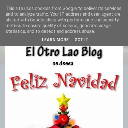
This site uses cookies from Google to deliver its services
El Otro Lao
and to analyze traffic. Your IP address and user-agent are
shared with Google along with performance and security
metrics to ensure quality of service, generate usage
statistics, and to detect and address abuse.
MIÉRCOLES, DICIEMBRE 23, 2009
LEARN MORE
GOT IT