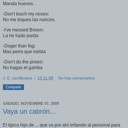
Manda huevos.
-Don't touch my noses:
No me toques las narices.
-I've messed Brown:
La he liado parda
-Doger than fog:
Mas perro que niebla
-Don't do the prown:
No hagas el gamba
J. E. carrillovera
el
13.11.09
No hay comentarios:
Compartir
SÁBADO, NOVIEMBRE 07, 2009
Vaya un cabrón...
El tipico hijo de ... que va por ahí irritando al personal para