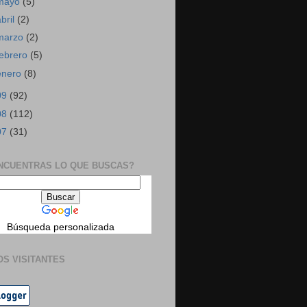
mayo
(5)
abril
(2)
marzo
(2)
febrero
(5)
enero
(8)
09
(92)
08
(112)
07
(31)
NCUENTRAS LO QUE BUSCAS?
Búsqueda personalizada
OS VISITANTES