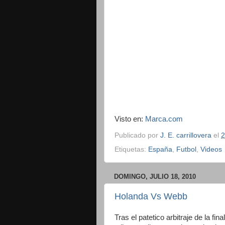
Visto en:
Marca.com
Publicado por
J. E. carrillovera
el
2
Etiquetas:
España
,
Futbol
,
Videos
DOMINGO, JULIO 18, 2010
Holanda Vs Webb
Tras el patetico arbitraje de la fi