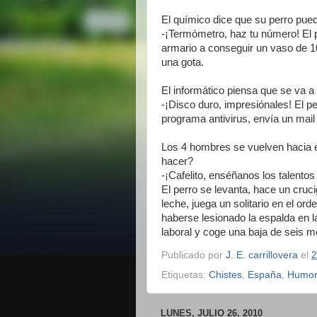
El químico dice que su perro pue
-¡Termómetro, haz tu número! El pe
armario a conseguir un vaso de 10
una gota.
El informático piensa que se va a
-¡Disco duro, impresiónales! El per
programa antivirus, envía un mail
Los 4 hombres se vuelven hacia el
hacer?
-¡Cafelito, enséñanos los talentos
El perro se levanta, hace un cruci
leche, juega un solitario en el or
haberse lesionado la espalda en la
laboral y coge una baja de seis 
Publicado por
J. E. carrillovera
el
2
Etiquetas:
Chistes
,
España
,
Humo
LUNES, JULIO 26, 2010