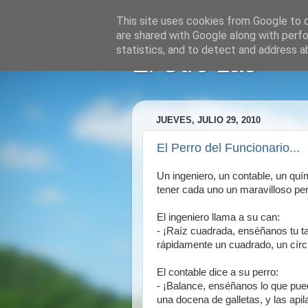
This site uses cookies from Google to de
are shared with Google along with perfo
statistics, and to detect and address a
El Otro Lao
JUEVES, JULIO 29, 2010
El Perro del Funcionario...
Un ingeniero, un contable, un quí
tener cada uno un maravilloso per
El ingeniero llama a su can:
- ¡Raíz cuadrada, enséñanos tu ta
rápidamente un cuadrado, un círcu
El contable dice a su perro:
- ¡Balance, enséñanos lo que pued
una docena de galletas, y las apil