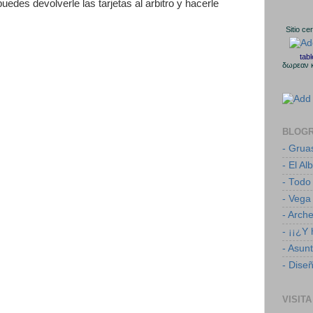
uedes devolverle las tarjetas al arbitro y hacerle
Sitio ce
tab
δωρεαν 
BLOG
- Grua
- El Al
- Todo
- Vega
- Arch
- ¡¡¿Y
- Asun
- Dise
VISITA