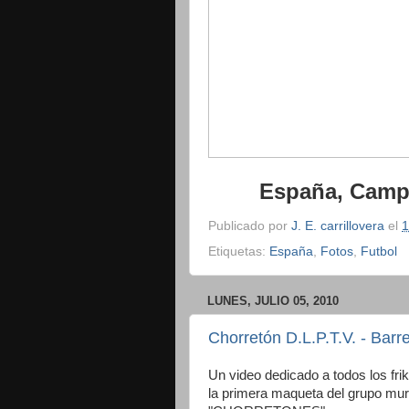
España, Camp
Publicado por
J. E. carrillovera
el
1
Etiquetas:
España
,
Fotos
,
Futbol
LUNES, JULIO 05, 2010
Chorretón D.L.P.T.V. - Barr
Un video dedicado a todos los fri
la primera maqueta del grupo mur