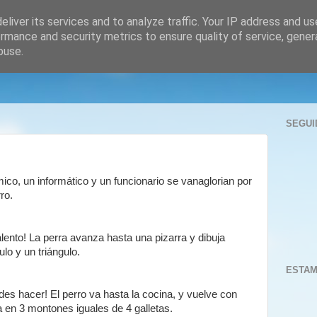
liver its services and to analyze traffic. Your IP address and u
rmance and security metrics to ensure quality of service, gene
buse.
SEGUI
mico, un informático y un funcionario se vanaglorian por
ro.
lento! La perra avanza hasta una pizarra y dibuja
lo y un triángulo.
ESTAM
es hacer! El perro va hasta la cocina, y vuelve con
a en 3 montones iguales de 4 galletas.