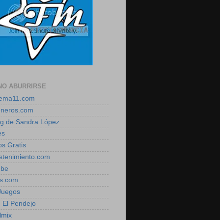
NO ABURRIRSE
zema11.com
eneros.com
log de Sandra López
es
os Gratis
estenimiento.com
ube
is.com
 Juegos
, El Pendejo
lmix