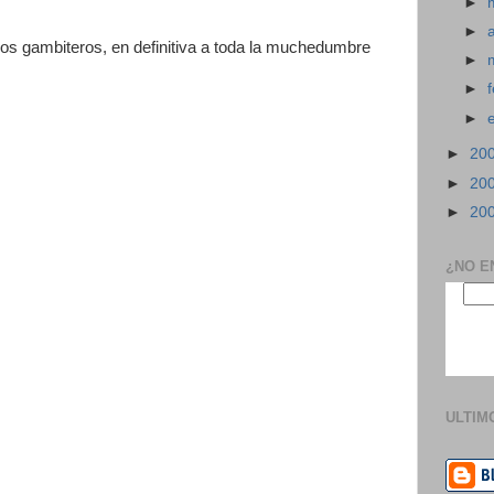
►
►
 a los gambiteros, en definitiva a toda la muchedumbre
►
►
►
►
20
►
20
►
20
¿NO E
ULTIM