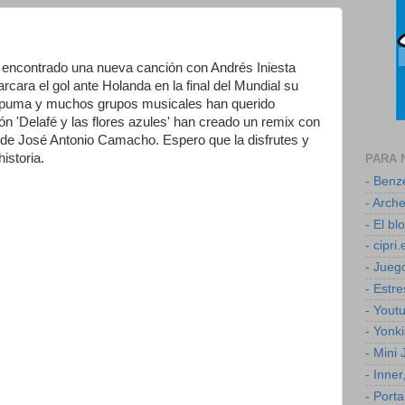
 encontrado una nueva canción con Andrés Iniesta
ara el gol ante Holanda en la final del Mundial su
spuma y muchos grupos musicales han querido
ón 'Delafé y las flores azules' han creado un remix con
' de José Antonio Camacho. Espero que la disfrutes y
istoria.
PARA 
- Ben
- Arch
- El b
- cipri.
- Jueg
- Estr
- Yout
- Yonk
- Mini
- Inner
- Porta