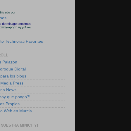
rtificado por
le de mixage enceintes
καταχωρηση αγγελιων
ROLL
s Palazón
boroque Digital
 para los blogs
 Media Press
ena News
 hoy que pongo?!!
tos Propios
ño Web en Murcia
 NUESTRA MINICITY!