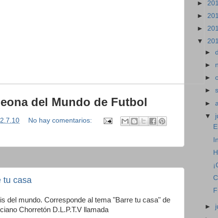
►
20
►
20
►
20
▼
20
►
►
►
►
eona del Mundo de Futbol
►
▼
j
2.7.10
No hay comentarios:
E
I
H
¡
C
e tu casa
F
kis del mundo. Corresponde al tema "Barre tu casa" de
►
ciano Chorretón D.L.P.T.V llamada