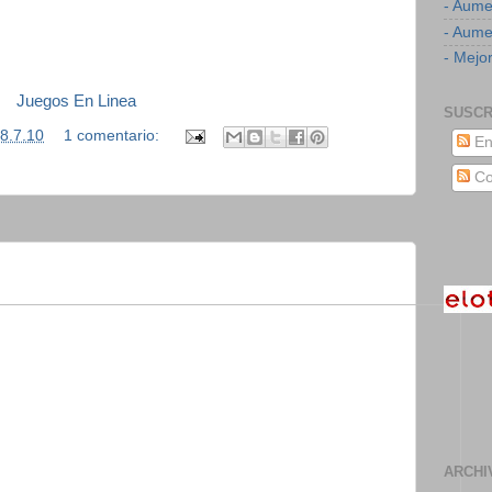
- Aume
- Aumen
- Mejor
Juegos En Linea
SUSCR
8.7.10
1 comentario:
En
Co
ARCHI