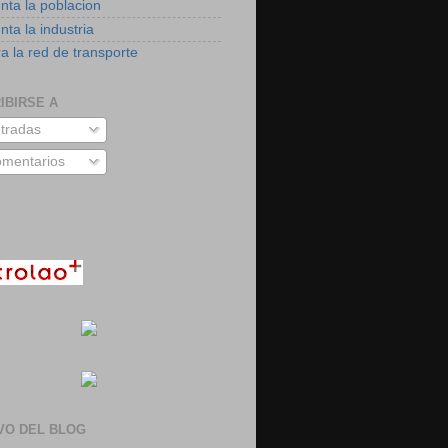
nta la poblacion
ta la industria
a la red de transporte
IBIRSE A
tradas
mentarios
VO DEL BLOG