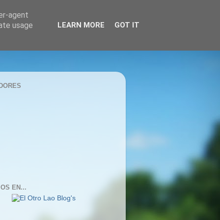
ser-agent
rate usage
LEARN MORE
GOT IT
DORES
OS EN...