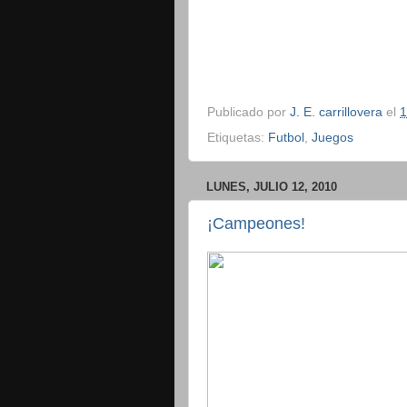
Publicado por
J. E. carrillovera
el
1
Etiquetas:
Futbol
,
Juegos
LUNES, JULIO 12, 2010
¡Campeones!