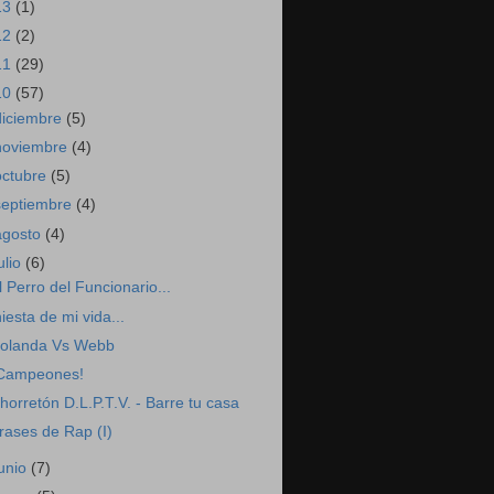
13
(1)
12
(2)
11
(29)
10
(57)
diciembre
(5)
noviembre
(4)
octubre
(5)
septiembre
(4)
agosto
(4)
ulio
(6)
l Perro del Funcionario...
niesta de mi vida...
olanda Vs Webb
Campeones!
horretón D.L.P.T.V. - Barre tu casa
rases de Rap (I)
junio
(7)