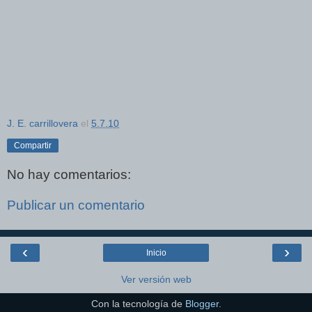
J. E. carrillovera
el
5.7.10
Compartir
No hay comentarios:
Publicar un comentario
‹
›
Inicio
Ver versión web
Con la tecnología de
Blogger
.