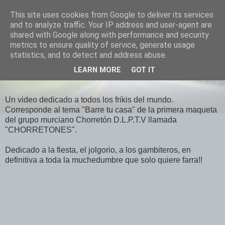
This site uses cookies from Google to deliver its services
El Otro Lao
and to analyze traffic. Your IP address and user-agent are
shared with Google along with performance and security
metrics to ensure quality of service, generate usage
statistics, and to detect and address abuse.
LUNES, JULIO 05, 2010
LEARN MORE
GOT IT
Chorretón D.L.P.T.V. - Barre tu casa
Un video dedicado a todos los frikis del mundo.
Corresponde al tema "Barre tu casa" de la primera maqueta
del grupo murciano Chorretón D.L.P.T.V llamada
"CHORRETONES".
Dedicado a la fiesta, el jolgorio, a los gambiteros, en
definitiva a toda la muchedumbre que solo quiere farra!!