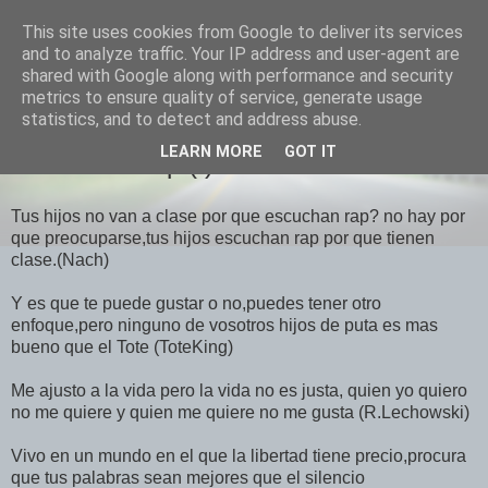
This site uses cookies from Google to deliver its services
El Otro Lao
and to analyze traffic. Your IP address and user-agent are
shared with Google along with performance and security
metrics to ensure quality of service, generate usage
statistics, and to detect and address abuse.
VIERNES, JULIO 02, 2010
LEARN MORE
GOT IT
Frases de Rap (I)
Tus hijos no van a clase por que escuchan rap? no hay por
que preocuparse,tus hijos escuchan rap por que tienen
clase.(Nach)
Y es que te puede gustar o no,puedes tener otro
enfoque,pero ninguno de vosotros hijos de puta es mas
bueno que el Tote (ToteKing)
Me ajusto a la vida pero la vida no es justa, quien yo quiero
no me quiere y quien me quiere no me gusta (R.Lechowski)
Vivo en un mundo en el que la libertad tiene precio,procura
que tus palabras sean mejores que el silencio