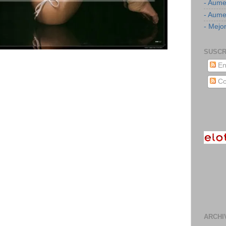
- Aume
- Aumen
- Mejor
SUSCR
En
Co
ARCHI