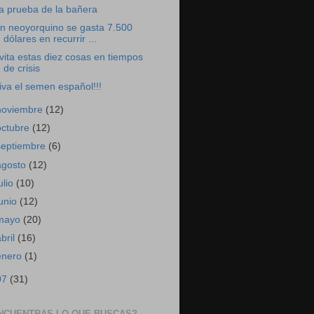
a prueba de la bañera
n neoyorquino se gasta 7.500
dólares en recurrir ...
vita estas diez cosas en tiempos
de crisis
iva el semen español!!!
noviembre
(12)
octubre
(12)
septiembre
(6)
agosto
(12)
ulio
(10)
junio
(12)
mayo
(20)
abril
(16)
enero
(1)
07
(31)
NCUENTRAS LO QUE BUSCAS?