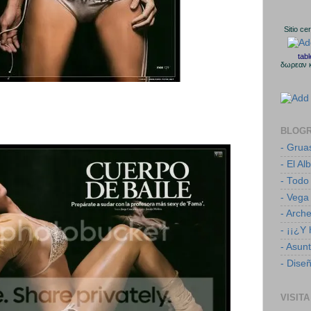
Sitio ce
tab
δωρεαν 
BLOG
- Grua
- El Al
- Todo
- Vega
- Arch
- ¡¡¿Y
- Asun
- Dise
VISITA