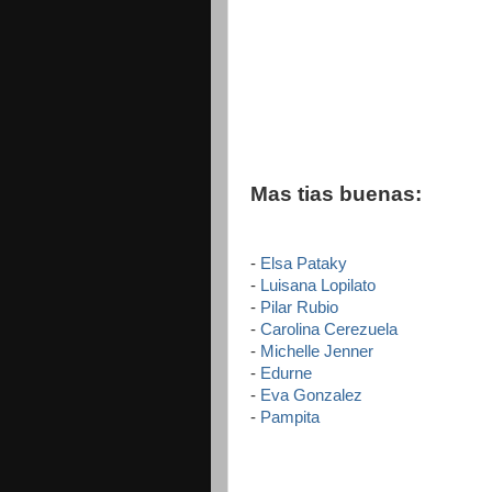
Mas tias buenas:
-
Elsa Pataky
-
Luisana Lopilato
-
Pilar Rubio
-
Carolina Cerezuela
-
Michelle Jenner
-
Edurne
-
Eva Gonzalez
-
Pampita