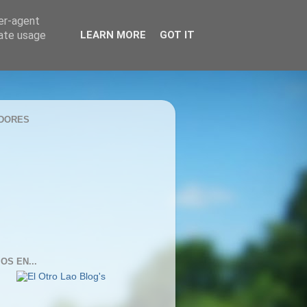
ser-agent
rate usage
LEARN MORE
GOT IT
DORES
OS EN...