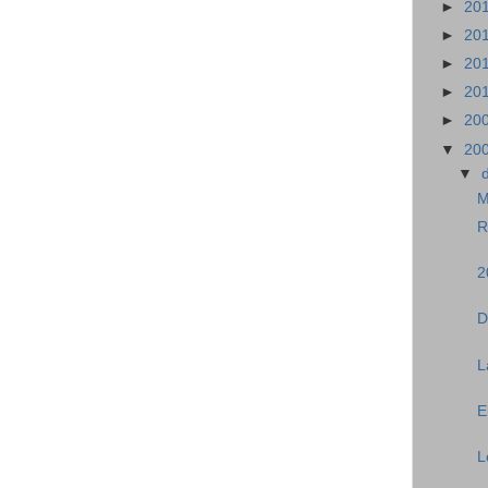
►
20
►
20
►
20
►
20
►
20
▼
20
▼
M
R
2
D
L
E
L