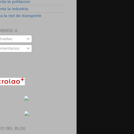
nta la poblacion
ta la industria
a la red de transporte
IBIRSE A
tradas
mentarios
VO DEL BLOG