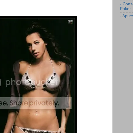
- Cons
Poker
- Apue