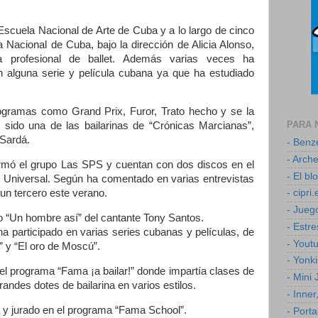
Escuela Nacional de Arte de Cuba y a lo largo de cinco
Nacional de Cuba, bajo la dirección de Alicia Alonso,
a profesional de ballet. Además varias veces ha
 alguna serie y película cubana ya que ha estudiado
gramas como Grand Prix, Furor, Trato hecho y se la
PARA 
 sido una de las bailarinas de “Crónicas Marcianas”,
 Sardá.
- Ben
- Arch
rmó el grupo Las SPS y cuentan con dos discos en el
- El b
 Universal. Según ha comentado en varias entrevistas
 un tercero este verano.
- cipri.
- Jueg
o “Un hombre así” del cantante Tony Santos.
- Estr
ha participado en varias series cubanas y películas, de
- Yout
” y “El oro de Moscú”.
- Yonk
el programa “Fama ¡a bailar!” donde impartía clases de
- Mini
randes dotes de bailarina en varios estilos.
- Inner
 y jurado en el programa “Fama School”.
- Porta