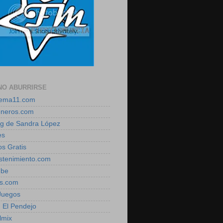
NO ABURRIRSE
zema11.com
eneros.com
log de Sandra López
es
os Gratis
estenimiento.com
ube
is.com
 Juegos
, El Pendejo
lmix