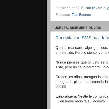
Publicado por
J. E. carrillovera
el
2
Etiquetas:
Tias Buenas
JUEVES, DICIEMBRE 25, 2008
Recopilación SMS navideño
Quería mandarte algo gracioso, i
entretenido. Pero lo siento, yo no 
Nunca pienses que lo justo es lo
justo, pero no es lo correcto. Lo 
Crecen los años, mengua la vida
mengua la picha,pero cuando la 
2009!!!
Enhorabuena Nestlé le comunica 
… en breve recibirá su lacasito.