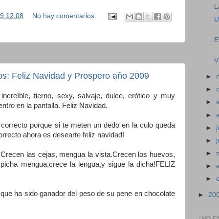
L
9.12.08
No hay comentarios:
U
E
V
s: Feliz Navidad y Prospero año 2009
►
►
ncreíble, tierno, sexy, salvaje, dulce, erótico y muy
►
entro en la pantalla. Feliz Navidad.
►
 correcto porque si te meten un dedo en la culo queda
►
j
correcto ahora es desearte feliz navidad!
►
►
.Crecen las cejas, mengua la vista.Crecen los huevos,
picha mengua,crece la lengua,y sigue la dicha!FELIZ
►
►
que ha sido ganador del peso de su pene en chocolate
►
20
¿NO E