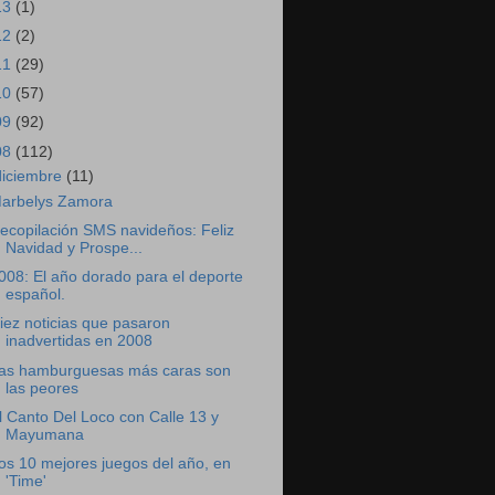
13
(1)
12
(2)
11
(29)
10
(57)
09
(92)
08
(112)
diciembre
(11)
arbelys Zamora
ecopilación SMS navideños: Feliz
Navidad y Prospe...
008: El año dorado para el deporte
español.
iez noticias que pasaron
inadvertidas en 2008
as hamburguesas más caras son
las peores
l Canto Del Loco con Calle 13 y
Mayumana
os 10 mejores juegos del año, en
'Time'