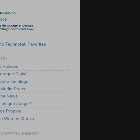
rtificado por
le de mixage enceintes
καταχωρηση αγγελιων
ROLL
s Palazón
boroque Digital
 para los blogs
 Media Press
ena News
 hoy que pongo?!!
tos Propios
ño Web en Murcia
 NUESTRA MINICITY!