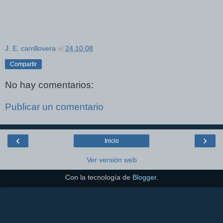
J. E. carrillovera
el
24.10.08
Compartir
No hay comentarios:
Publicar un comentario
‹
›
Inicio
Ver versión web
Con la tecnología de
Blogger
.