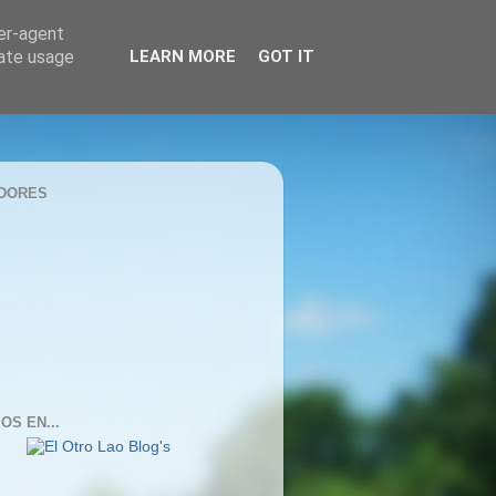
ser-agent
rate usage
LEARN MORE
GOT IT
DORES
OS EN...