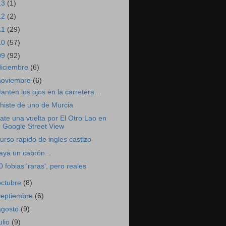
13
(1)
12
(2)
11
(29)
10
(57)
09
(92)
diciembre
(6)
noviembre
(6)
anten los ojos en la carretera...
histe de uno de Murcia
ate una vuelta por El Otro Lao en
Google Street View
urso rapido de ingles castizo
aya un cabrón...
0 fobias 'raras', pero reales
octubre
(8)
septiembre
(6)
agosto
(9)
ulio
(9)