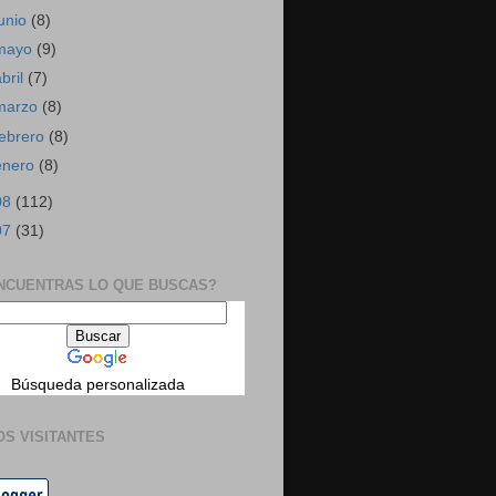
junio
(8)
mayo
(9)
abril
(7)
marzo
(8)
febrero
(8)
enero
(8)
08
(112)
07
(31)
NCUENTRAS LO QUE BUSCAS?
Búsqueda personalizada
OS VISITANTES