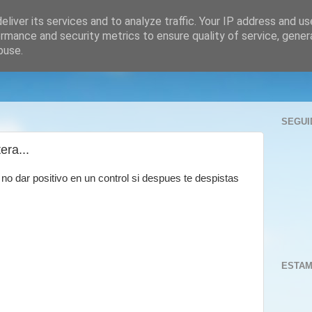
liver its services and to analyze traffic. Your IP address and u
rmance and security metrics to ensure quality of service, gene
buse.
SEGUI
era...
no dar positivo en un control si despues te despistas
ESTAM