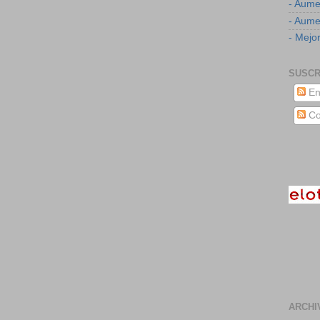
- Aume
- Aumen
- Mejor
SUSCR
En
Co
ARCHI