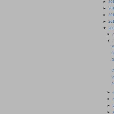
►
20
►
20
►
20
►
20
▼
20
►
▼
M
C
D
C
V
2
►
►
►
►
j