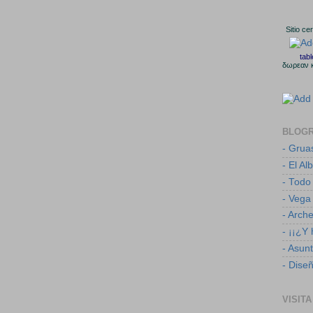
Sitio ce
tab
δωρεαν 
BLOG
- Grua
- El Al
- Todo
- Vega
- Arch
- ¡¡¿Y
- Asun
- Dise
VISITA