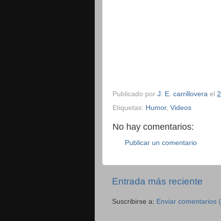
Publicado por
J. E. carrillovera
el
2
Etiquetas:
Humor
,
Videos
No hay comentarios:
Publicar un comentario
Entrada más reciente
Suscribirse a:
Enviar comentarios 