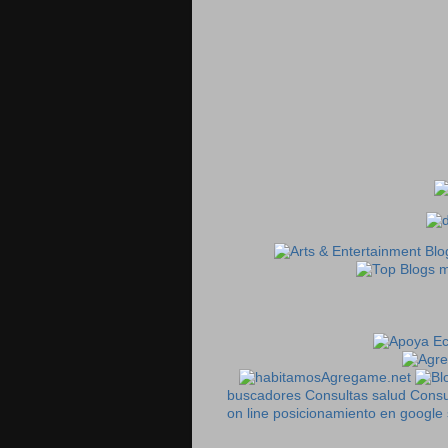
Agregame.net
buscadores
Consultas salud
Consu
on line
posicionamiento en google