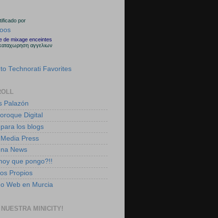
rtificado por
le de mixage enceintes
καταχωρηση αγγελιων
ROLL
s Palazón
boroque Digital
 para los blogs
 Media Press
ena News
 hoy que pongo?!!
tos Propios
ño Web en Murcia
 NUESTRA MINICITY!