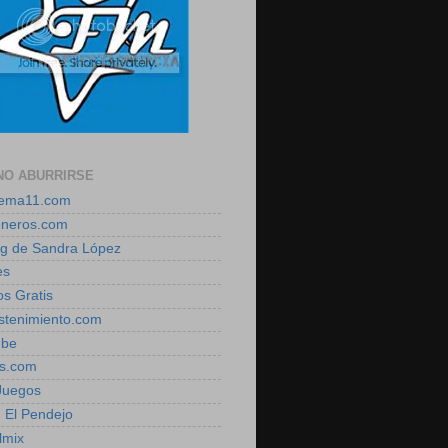
NO ABURRIRSE
zema11.com
eneros.com
log de Sandra López
es
os Gratis
estenimiento.com
ube
is.com
 Juegos
, El Pendejo
lmix