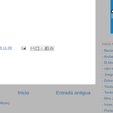
PARA 
9.11.09
- Ben
- Arch
- El b
- cipri.
- Jueg
- Estr
- Yout
Inicio
Entrada antigua
- Yonk
- Mini
(Atom)
- Inner
- Porta