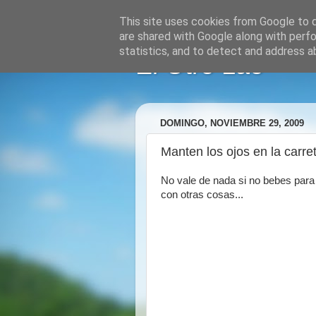
This site uses cookies from Google to de
are shared with Google along with perfo
statistics, and to detect and address a
El Otro Lao
DOMINGO, NOVIEMBRE 29, 2009
Manten los ojos en la carret
No vale de nada si no bebes para 
con otras cosas...