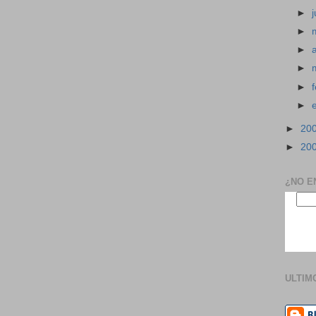
►
►
►
►
►
►
►
20
►
20
¿NO E
ULTIM