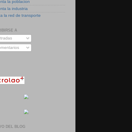
nta la poblacion
ta la industria
a la red de transporte
IBIRSE A
tradas
mentarios
VO DEL BLOG