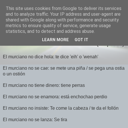
This site uses cookies from Google to deliver its services
El Otro Lao
and to analyze traffic. Your IP address and user-agent are
shared with Google along with performance and security
metrics to ensure quality of service, generate usage
statistics, and to detect and address abuse.
LUNES, SEPTIEMBRE 22, 2008
LEARN MORE
GOT IT
Hechos sobre los murcianos... (1ª parte)
El murciano no dice hola: te dice 'eih' o 'wenah'
El murciano no se cae: se mete una piña / se pega una ostia
o un ostión
El murciano no tiene dinero: tiene perras
El murciano no se enamora: está enchochao perdio
El murciano no insiste: Te come la cabeza / te da el follón
El murciano no se lanza: Se tira