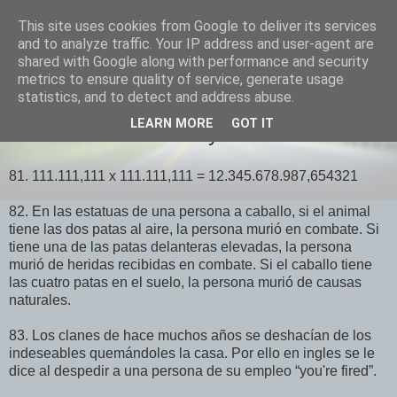
This site uses cookies from Google to deliver its services
El Otro Lao
and to analyze traffic. Your IP address and user-agent are
shared with Google along with performance and security
metrics to ensure quality of service, generate usage
statistics, and to detect and address abuse.
SÁBADO, MARZO 07, 2009
LEARN MORE
GOT IT
20 Cosas curiosas V y final
81. 111.111,111 x 111.111,111 = 12.345.678.987,654321
82. En las estatuas de una persona a caballo, si el animal
tiene las dos patas al aire, la persona murió en combate. Si
tiene una de las patas delanteras elevadas, la persona
murió de heridas recibidas en combate. Si el caballo tiene
las cuatro patas en el suelo, la persona murió de causas
naturales.
83. Los clanes de hace muchos años se deshacían de los
indeseables quemándoles la casa. Por ello en ingles se le
dice al despedir a una persona de su empleo “you're fired”.