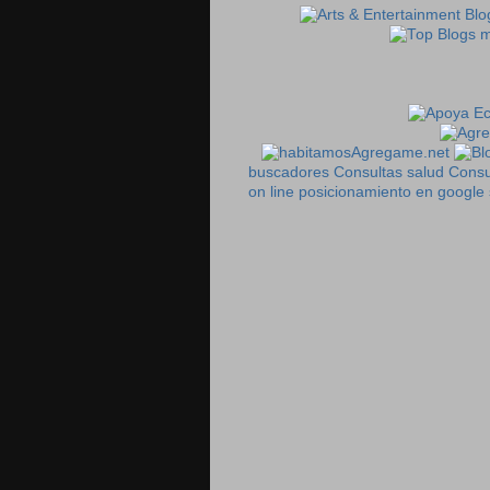
Agregame.net
buscadores
Consultas salud
Consu
on line
posicionamiento en google