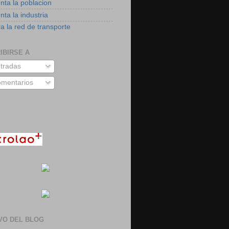
nta la poblacion
ta la industria
a la red de transporte
IBIRSE A
tradas
mentarios
VO DEL BLOG