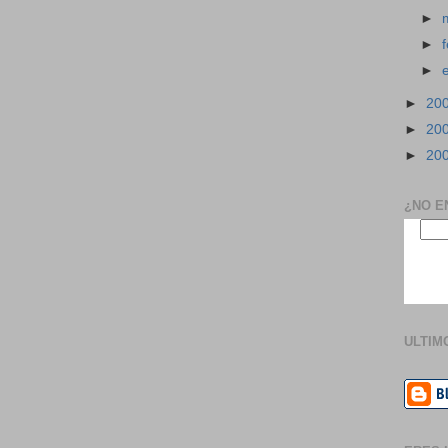
►
►
►
►
20
►
20
►
20
¿NO E
ULTIM