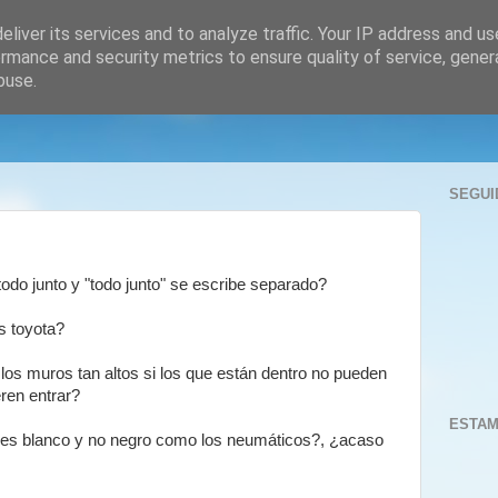
liver its services and to analyze traffic. Your IP address and u
rmance and security metrics to ensure quality of service, gene
buse.
SEGUI
odo junto y "todo junto" se escribe separado?
s toyota?
los muros tan altos si los que están dentro no pueden
eren entrar?
ESTAM
 es blanco y no negro como los neumáticos?, ¿acaso