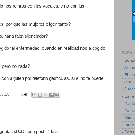
o nos reimos con las vocales, y no con las
s, por que las mujeres eligen tanto?
, haria falta silenciador?
ido tal enfermedad, cuando en realidad nos a cogido
PARA 
- Ben
, pero no nada?
- Arch
- El b
on alguien por telefono gesticulas, si el no te puede
- cipri.
- Jueg
.8.10
- Estr
- Yout
- Yonk
- Mini
- Inner
guntas xDxD buen post ^^ bss
- Porta