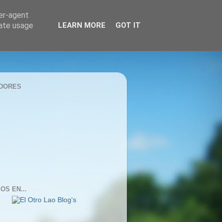
ser-agent
rate usage
LEARN MORE
GOT IT
DORES
OS EN...