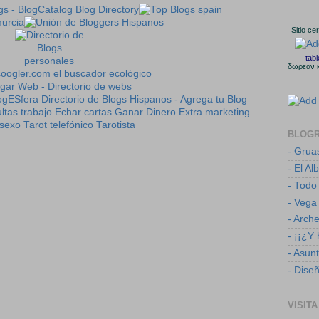
Sitio ce
tab
δωρεαν 
ltas trabajo
Echar cartas
Ganar Dinero Extra
marketing
sexo
Tarot telefónico
Tarotista
BLOG
- Grua
- El Al
- Todo
- Vega
- Arch
- ¡¡¿Y
- Asun
- Dise
VISITA