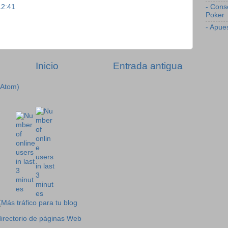
12:41
- Cons
Poker
- Apue
Inicio
Entrada antigua
(Atom)