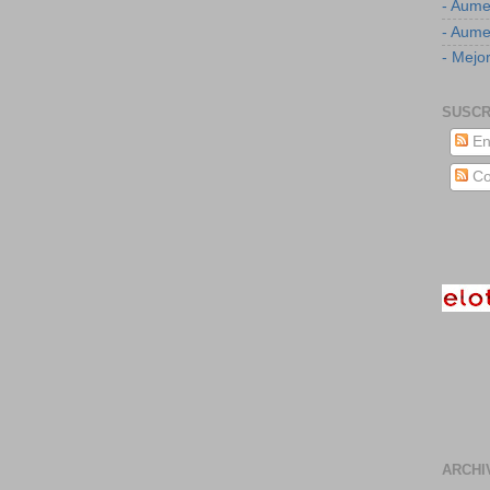
- Aume
- Aumen
- Mejor
SUSCR
En
Co
ARCHI