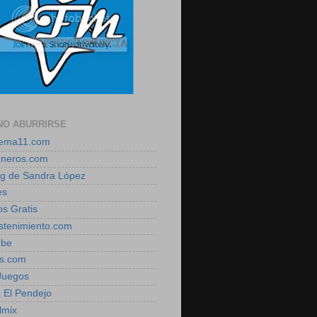
NO ABURRIRSE
zema11.com
eneros.com
log de Sandra López
es
os Gratis
estenimiento.com
ube
is.com
 Juegos
, El Pendejo
lmix