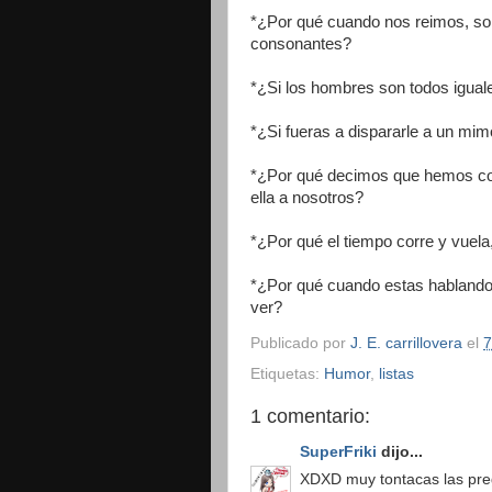
*¿Por qué cuando nos reimos, sol
consonantes?
*¿Si los hombres son todos iguale
*¿Si fueras a dispararle a un mimo
*¿Por qué decimos que hemos cog
ella a nosotros?
*¿Por qué el tiempo corre y vuela
*¿Por qué cuando estas hablando c
ver?
Publicado por
J. E. carrillovera
el
7
Etiquetas:
Humor
,
listas
1 comentario:
SuperFriki
dijo...
XDXD muy tontacas las pre