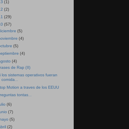
13
(1)
12
(2)
11
(29)
10
(57)
diciembre
(5)
noviembre
(4)
octubre
(5)
septiembre
(4)
agosto
(4)
rases de Rap (II)
i los sistemas operativos fueran
comida...
top Motion a traves de los EEUU
reguntas tontas...
ulio
(6)
junio
(7)
mayo
(5)
abril
(2)