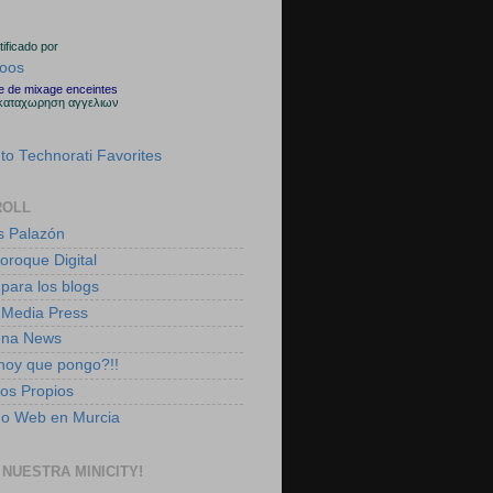
rtificado por
le de mixage enceintes
καταχωρηση αγγελιων
ROLL
s Palazón
boroque Digital
 para los blogs
 Media Press
ena News
 hoy que pongo?!!
tos Propios
ño Web en Murcia
 NUESTRA MINICITY!