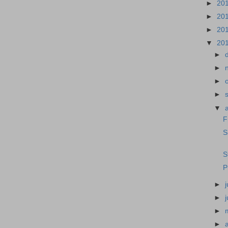
►
20
►
20
►
20
▼
20
►
►
►
►
▼
F
S
S
P
►
j
►
►
►