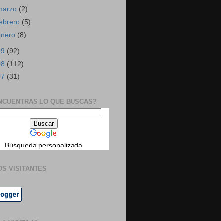
marzo
(2)
febrero
(5)
enero
(8)
09
(92)
08
(112)
07
(31)
NCUENTRAS LO QUE BUSCAS?
Búsqueda personalizada
OS VISITANTES