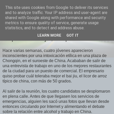
This site uses cookies from Google to deliver its services
El Otro Lao
and to analyze traffic. Your IP address and user-agent are
shared with Google along with performance and security
metrics to ensure quality of service, generate usage
statistics, and to detect and address abuse.
MARTES, DICIEMBRE 07, 2010
LEARN MORE
GOT IT
Si quieres trabajar, chispate!
Hace varias semanas, cuatro jóvenes aparecieron
inconscientes por una intoxicación etílica en una plaza de
Chongqin, en el suroeste de China. Acababan de salir de
una entrevista de trabajo en uno de los mejores restaurantes
de la ciudad para un puesto de comercial. El empresario
quiso probar cuál toleraba mejor el bai jiu, el licor de arroz
típico de china, con más de 50 grados.
Al salir de la reunión, los cuatro candidatos se desplomaron
en plena calle. Antes de que llegasen los servicios de
emergencias, alguien les sacó unas fotos que llevan desde
entonces circulando por Internet y alimentando el debate
sobre la relación entre alcohol y trabajo en China.