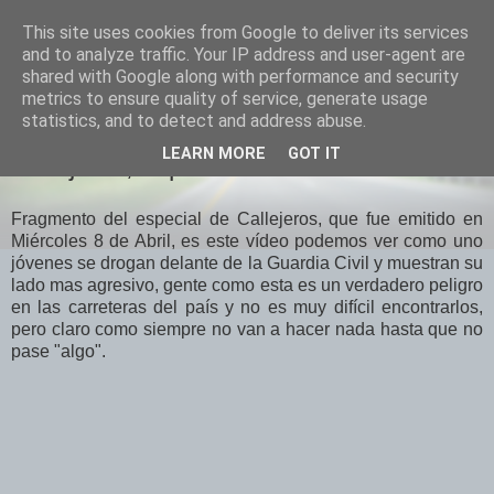
This site uses cookies from Google to deliver its services
El Otro Lao
and to analyze traffic. Your IP address and user-agent are
shared with Google along with performance and security
metrics to ensure quality of service, generate usage
statistics, and to detect and address abuse.
LUNES, ABRIL 13, 2009
LEARN MORE
GOT IT
Callejeros, especial Control
Fragmento del especial de Callejeros, que fue emitido en
Miércoles
8 de Abril, es este
vídeo
podemos ver como uno
jóvenes
se drogan delante de la Guardia Civil y muestran su
lado mas agresivo, gente como esta es un verdadero peligro
en las carreteras del
país
y no es muy
difícil
encontrarlos
,
pero claro como siempre no van a hacer nada hasta que no
pase "algo".