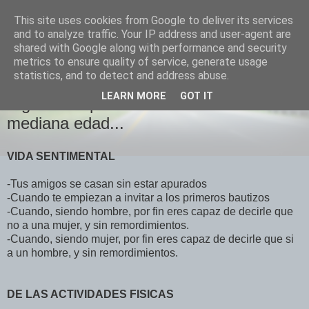
This site uses cookies from Google to deliver its services
El Otro Lao
and to analyze traffic. Your IP address and user-agent are
shared with Google along with performance and security
metrics to ensure quality of service, generate usage
statistics, and to detect and address abuse.
MARTES, MAYO 15, 2007
LEARN MORE
GOT IT
Signos de que estamos entrando en la
mediana edad...
VIDA SENTIMENTAL
-Tus amigos se casan sin estar apurados
-Cuando te empiezan a invitar a los primeros bautizos
-Cuando, siendo hombre, por fin eres capaz de decirle que
no a una mujer, y sin remordimientos.
-Cuando, siendo mujer, por fin eres capaz de decirle que si
a un hombre, y sin remordimientos.
DE LAS ACTIVIDADES FISICAS