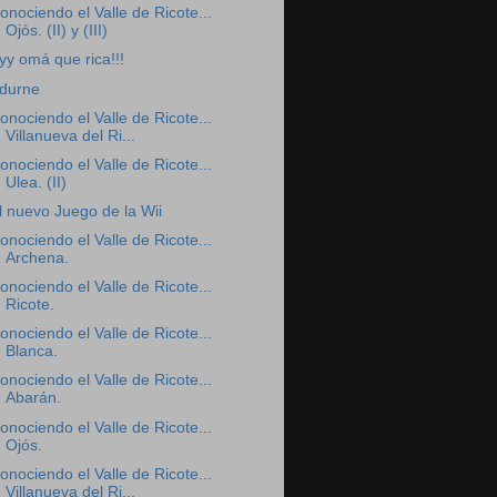
onociendo el Valle de Ricote...
Ojós. (II) y (III)
yy omá que rica!!!
durne
onociendo el Valle de Ricote...
Villanueva del Ri...
onociendo el Valle de Ricote...
Ulea. (II)
l nuevo Juego de la Wii
onociendo el Valle de Ricote...
Archena.
onociendo el Valle de Ricote...
Ricote.
onociendo el Valle de Ricote...
Blanca.
onociendo el Valle de Ricote...
Abarán.
onociendo el Valle de Ricote...
Ojós.
onociendo el Valle de Ricote...
Villanueva del Ri...