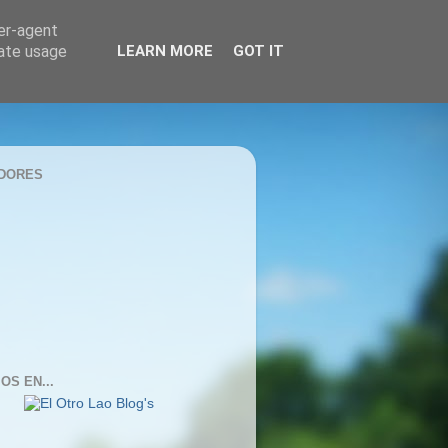
ser-agent
rate usage
LEARN MORE
GOT IT
DORES
OS EN...