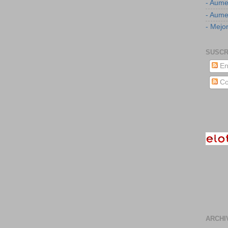
- Aume
- Aumen
- Mejor
SUSCR
En
Co
ARCHI