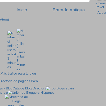
- Cons
Poker
Inicio
Entrada antigua
- Apue
(Atom)