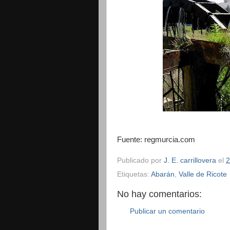
Fuente: regmurcia.com
Publicado por
J. E. carrillovera
el
2
Etiquetas:
Abarán
,
Valle de Ricote
No hay comentarios:
Publicar un comentario