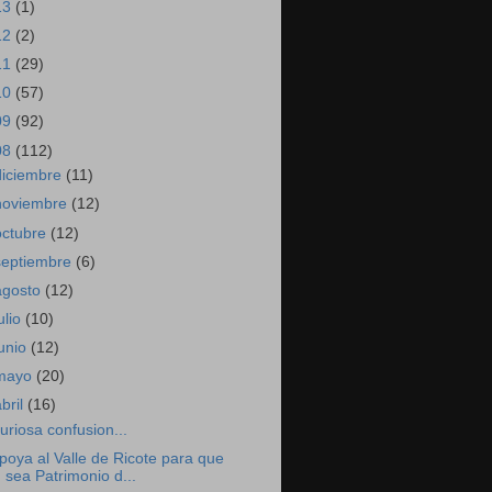
13
(1)
12
(2)
11
(29)
10
(57)
09
(92)
08
(112)
diciembre
(11)
noviembre
(12)
octubre
(12)
septiembre
(6)
agosto
(12)
ulio
(10)
junio
(12)
mayo
(20)
abril
(16)
uriosa confusion...
poya al Valle de Ricote para que
sea Patrimonio d...