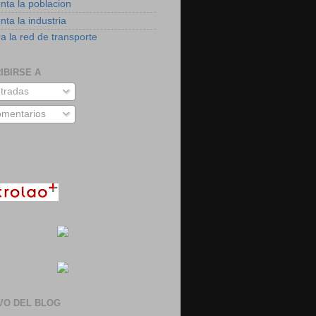
nta la poblacion
ta la industria
a la red de transporte
IBIRSE A
tradas
mentarios
VO DEL BLOG