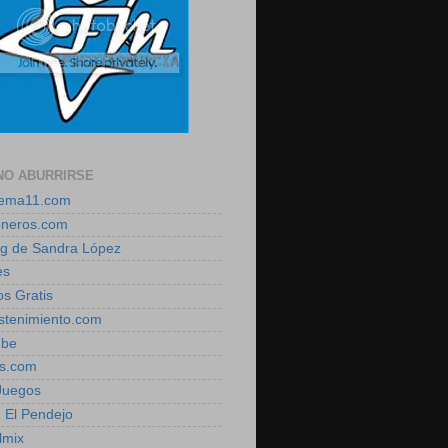
NO ABURRIRSE
zema11.com
eneros.com
log de Sandra López
es
os Gratis
estenimiento.com
ube
is.com
 Juegos
, El Pendejo
lmix