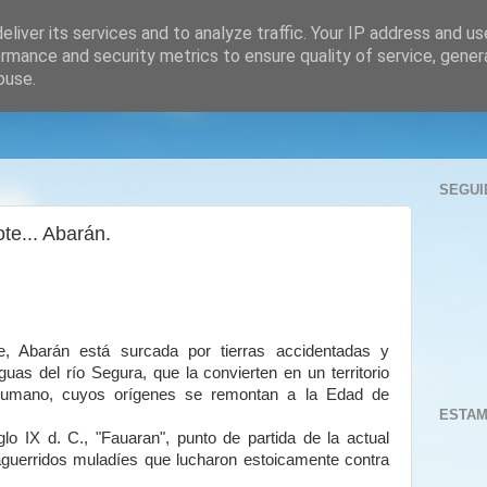
liver its services and to analyze traffic. Your IP address and u
rmance and security metrics to ensure quality of service, gene
buse.
SEGUI
te... Abarán.
e, Abarán está surcada por tierras accidentadas y
uas del río Segura, que la convierten en un territorio
 humano, cuyos orígenes se remontan a la Edad de
ESTAM
o IX d. C., "Fauaran", punto de partida de la actual
aguerridos muladíes que lucharon estoicamente contra