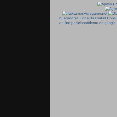
Agregame.net
buscadores
Consultas salud
Consu
on line
posicionamiento en google