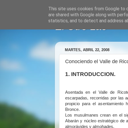
This site uses cookies from Google to de
are shared with Google along with perfo
statistics, and to detect and address a
El Otro Lao
MARTES, ABRIL 22, 2008
Conociendo el Valle de Rico
1. INTRODUCCION.
Asentada en el Valle de Ricot
escarpadas, recorridas por las ag
propicio para el asentamiento
Bronce.
Los musulmanes crean en el sigl
Abarán y núcleo estratégico de 
almorávides y almohades.