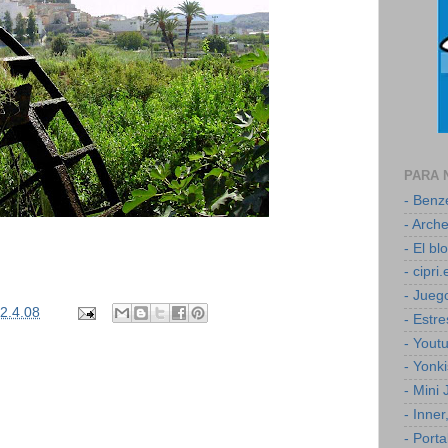
PARA 
- Ben
- Arch
- El b
- cipri.
- Jueg
2.4.08
- Estr
- Yout
- Yonk
- Mini
- Inner
- Porta