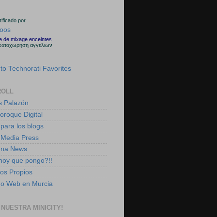
rtificado por
le de mixage enceintes
καταχωρηση αγγελιων
ROLL
s Palazón
boroque Digital
 para los blogs
 Media Press
ena News
 hoy que pongo?!!
tos Propios
ño Web en Murcia
 NUESTRA MINICITY!