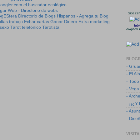
Sitio ce
ltas trabajo
Echar cartas
Ganar Dinero Extra
marketing
tab
sexo
Tarot telefónico
Tarotista
δωρεαν 
BLOG
- Grua
- El Al
- Todo
- Vega
- Arch
- ¡¡¿Y
- Asun
- Dise
VISITA