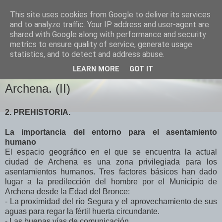
This site uses cookies from Google to deliver its services
El Otro Lao
and to analyze traffic. Your IP address and user-agent are
shared with Google along with performance and security
metrics to ensure quality of service, generate usage
statistics, and to detect and address abuse.
SÁBADO, MAYO 10, 2008
LEARN MORE
GOT IT
Conociendo el Valle de Ricote...
Archena. (II)
2. PREHISTORIA.
La importancia del entorno para el asentamiento
humano
El espacio geográfico en el que se encuentra la actual
ciudad de Archena es una zona privilegiada para los
asentamientos humanos. Tres factores básicos han dado
lugar a la predilección del hombre por el Municipio de
Archena desde la Edad del Bronce:
- La proximidad del río Segura y el aprovechamiento de sus
aguas para regar la fértil huerta circundante.
- Las buenas vías de comunicación.