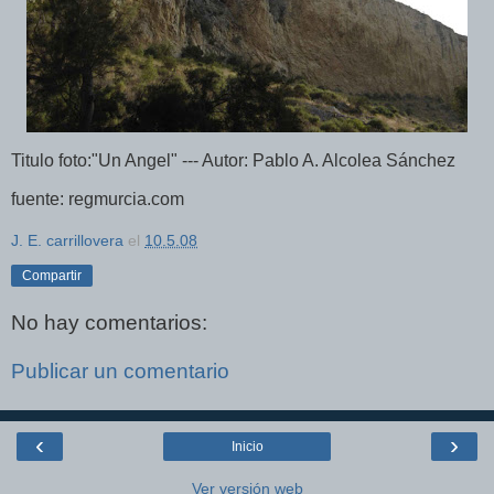
Titulo foto:"Un Angel" --- Autor: Pablo A. Alcolea Sánchez
fuente: regmurcia.com
J. E. carrillovera
el
10.5.08
Compartir
No hay comentarios:
Publicar un comentario
‹
›
Inicio
Ver versión web